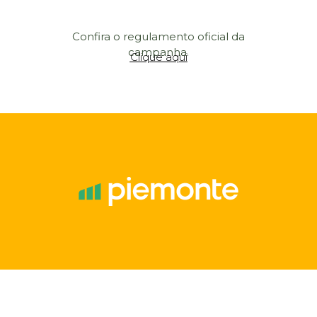
Confira o regulamento oficial da
campanha.
Clique aqui